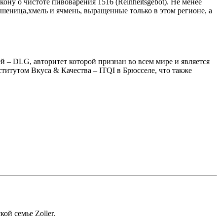
ну о чистоте пивоварения 1516 (Reinheitsgebot). Не менее
шеница,хмель и ячмень, выращенные только в этом регионе, а
– DLG, авторитет которой признан во всем мире и является
итутом Вкуса & Качества – ITQI в Брюсселе, что также
ой семье Zoller.