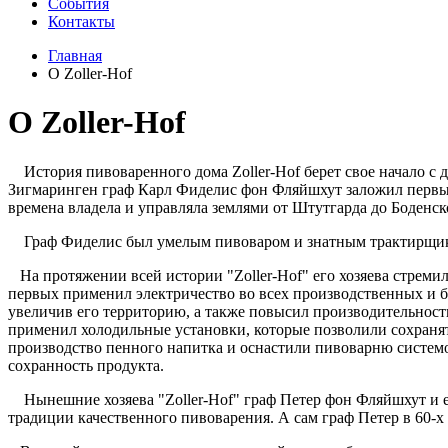
Cобытия
Контакты
Главная
О Zoller-Hof
О Zoller-Hof
История пивоваренного дома Zoller-Hof берет свое начало с д
Зигмаринген граф Карл Фиделис фон Фляйшхут заложил первый 
времена владела и управляла землями от Штутгарда до Боденск
Граф Фиделис был умелым пивоваром и знатным трактирщиком,
На протяжении всей истории "Zoller-Hof" его хозяева стреми
первых применил электричество во всех производственных и б
увеличив его территорию, а также повысил производительност
применил холодильные установки, которые позволили сохраня
производство пенного напитка и оснастили пивоварню системой
сохранность продукта.
Нынешние хозяева "Zoller-Hof" граф Петер фон Фляйшхут и е
традиции качественного пивоварения. А сам граф Петер в 60-