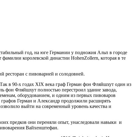
стабильный год, на юге Германии у подножия Альп в городе
 фамилии королевской династии HohenZollern, которая в те
 ресторан с пивоварней и солодовней.
Так в 90-х годах ХIХ века граф Герман фон Фляйшхут один из
ль фон Фляйшхут полностью перестроил здание завода,
ременам, оборудованием, и одним из первых пивоваров
е графов Герман и Александр продолжили расширять
позволило выйти на современный уровень качества и
воих предков они переняли опыт, унаследовали навыки и
 пивоварения Вайхенштефан.