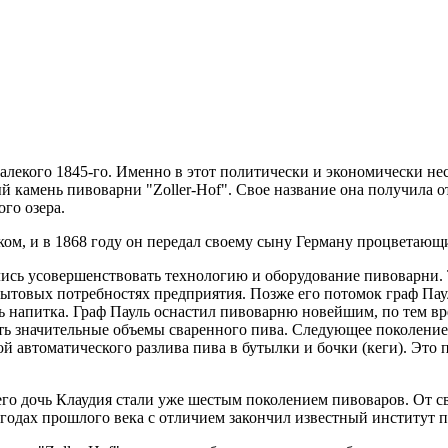
алекого 1845-го. Именно в этот политически и экономически не
камень пивоварни "Zoller-Hof". Свое название она получила от
ого озера.
 и в 1868 году он передал своему сыну Герману процветающий
лись усовершенствовать технологию и оборудование пивоварни. 
ытовых потребностях предприятия. Позже его потомок граф Пау
ь напитка. Граф Пауль оснастил пивоварню новейшим, по тем в
ть значительные объемы сваренного пива. Следующее поколени
 автоматического разлива пива в бутылки и бочки (кеги). Это 
го дочь Клаудия стали уже шестым поколением пивоваров. От с
х годах прошлого века с отличием закончил известный институт