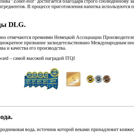
а "Zoller-Hof" достигается благодаря строго соблюденному зако
нгредиентов. В процессе приготовления напитка используются п
ады DLG.
рно отмечаются премиями Немецкой Ассоциации Производителей 
днократное признание засвидетельствовано Международным инст
а и качества его производства.
ward – самой высокой наградой ITQI
ода.
 родниковая вода, источник которой веками принадлежит княжеск